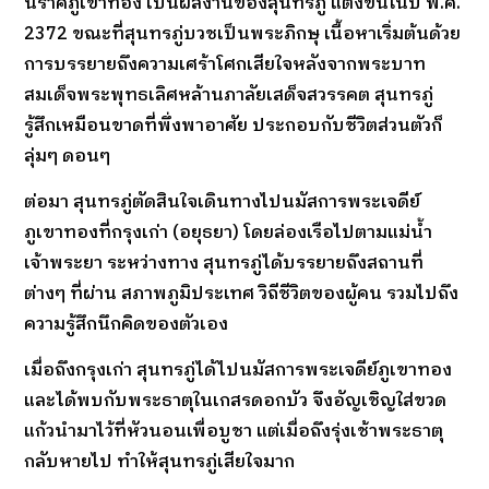
นิราศภูเขาทอง เป็นผลงานของสุนทรภู่ แต่งขึ้นในปี พ.ศ.
2372 ขณะที่สุนทรภู่บวชเป็นพระภิกษุ เนื้อหาเริ่มต้นด้วย
การบรรยายถึงความเศร้าโศกเสียใจหลังจากพระบาท
สมเด็จพระพุทธเลิศหล้านภาลัยเสด็จสวรรคต สุนทรภู่
รู้สึกเหมือนขาดที่พึ่งพาอาศัย ประกอบกับชีวิตส่วนตัวก็
ลุ่มๆ ดอนๆ
ต่อมา สุนทรภู่ตัดสินใจเดินทางไปนมัสการพระเจดีย์
ภูเขาทองที่กรุงเก่า (อยุธยา) โดยล่องเรือไปตามแม่น้ำ
เจ้าพระยา ระหว่างทาง สุนทรภู่ได้บรรยายถึงสถานที่
ต่างๆ ที่ผ่าน สภาพภูมิประเทศ วิถีชีวิตของผู้คน รวมไปถึง
ความรู้สึกนึกคิดของตัวเอง
เมื่อถึงกรุงเก่า สุนทรภู่ได้ไปนมัสการพระเจดีย์ภูเขาทอง
และได้พบกับพระธาตุในเกสรดอกบัว จึงอัญเชิญใส่ขวด
แก้วนำมาไว้ที่หัวนอนเพื่อบูชา แต่เมื่อถึงรุ่งเช้าพระธาตุ
กลับหายไป ทำให้สุนทรภู่เสียใจมาก