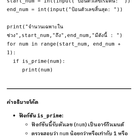
start_num = int(input("ป้อนตัวเลขเริ่มต้น: "))

end_num = int(input("ป้อนตัวเลขสิ้นสุด: "))

print("จำนวนเฉพาะใน
ช่วง",start_num,"ถึง",end_num,"มีดังนี้ : ")

for num in range(start_num, end_num + 
1):

  if is_prime(num):

     print(num)
คำอธิบายโค้ด
ฟังก์ชัน
:
is_prime
ฟังก์ชันนี้รับตัวเลข (
) เป็นอาร์กิวเมนต์
num
ตรวจสอบว่า
น้อยกว่าหรือเท่ากับ 1 หรือ
num