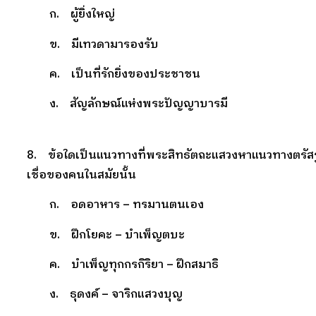
ก. ผู้ยิ่งใหญ่
ข. มีเทวดามารองรับ
ค. เป็นที่รักยิ่งของประชาชน
ง. สัญลักษณ์แห่งพระปัญญาบารมี
8. ข้อใดเป็นแนวทางที่พระสิทธัตถะแสวงหาแนวทางตรัสร
เชื่อของคนในสมัยนั้น
ก. อดอาหาร – ทรมานตนเอง
ข. ฝึกโยคะ – บำเพ็ญตบะ
ค. บำเพ็ญทุกกรกิริยา – ฝึกสมาธิ
ง. ธุดงค์ – จาริกแสวงบุญ