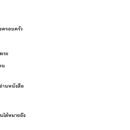
ะครอบครัว
นพระ
คน
อ่านหนังสือ
้นใต้หมายถึง