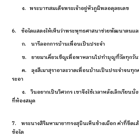
ง. พระบาทสมเด็จพระเจ้าอยู่หัวภูมิพลอดุลยเดช
6. ข้อใดแสดงให้เห็นว่าพระพุทธศาสนาช่วยพัฒนาตนแล
ก. นารีลอกการบ้านเพื่อนเป็นประจำ
ข. ยายมาเคี่ยวเข็ญเพื่อพาหลานไปทำบุญที่วัดทุกวั
ค. ลุงสีเมาสุราอาละวาดเพื่อนบ้านเป็นประจำจนทุก
ระอา
ง. วินอยากเป็นวิศวกร เขาจึงใช้เวลาหลังเลิกเรียนนั่ง
ที่ห้องสมุด
7. พระนางสิริมหามายาทรงสุบินเห็นช้างเผือก คำที่ขีดเส
ข้อใด