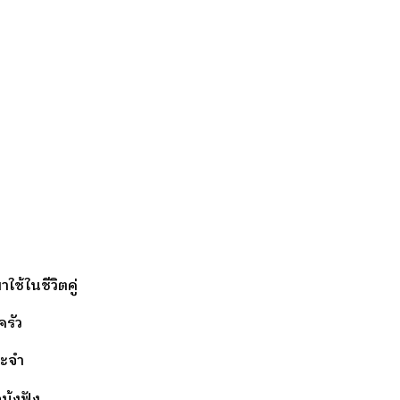
้ในชีวิตคู่
ครัว
ระจำ
ุ้งฟัง