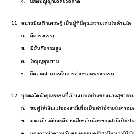
ง. มีสติปัญญาเฉลียวฉลาด
11. อนาถบิณฑิกเศรษฐี เป็นผู้ที่มีคุณธรรมเด่นในด้านใด
ก. มีคารวธรรม
ข. มีขันติธรรมสูง
ค. ใจบุญสุนทาน
ง. มีความสามารถในการถ่ายทอดพระธรรม
12. บุคคลใดนำคุณธรรมที่เป็นแบบอย่างของนางสุชาดามาใช
ก. ชมพู่ให้เงินแม่ของสามีเพื่อเป็นค่าใช้จ่ายในครอบ
ข. มะเหมี่ยวมักจะมีปากเสียงกับน้องของสามีเป็นป
ค. แตงกวานำความลับของครอบครัวสามีมาเล่าให้ผักบ