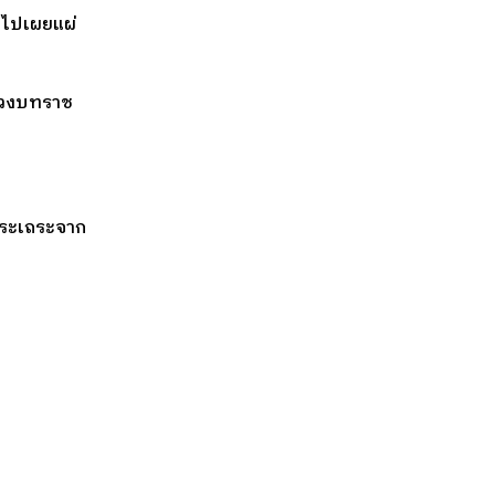
ไปเผยแผ่
่วงบทราช
ระเถระจาก