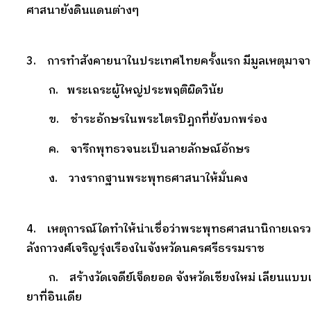
ศาสนายังดินแดนต่างๆ
3. การทำสังคายนาในประเทศไทยครั้งแรก มีมูลเหตุมาจ
ก. พระเถระผู้ใหญ่ประพฤติผิดวินัย
ข. ชำระอักษรในพระไตรปิฎกที่ยังบกพร่อง
ค. จารึกพุทธวจนะเป็นลายลักษณ์อักษร
ง. วางรากฐานพระพุทธศาสนาให้มั่นคง
4. เหตุการณ์ใดทำให้น่าเชื่อว่าพระพุทธศาสนานิกายเถ
ลังกาวงศ์เจริญรุ่งเรืองในจังหวัดนครศรีธรรมราช
ก. สร้างวัดเจดีย์เจ็ดยอด จังหวัดเชียงใหม่ เลียนแบบเ
ยาที่อินเดีย