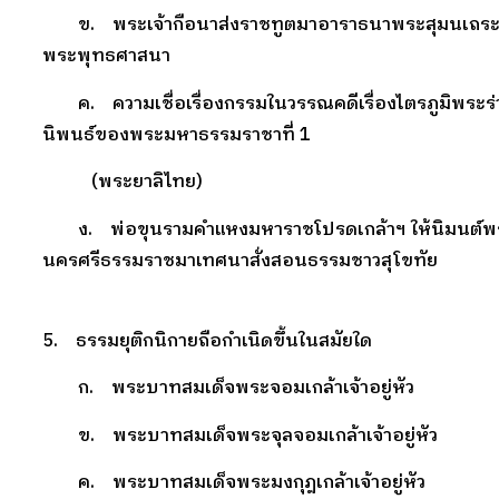
ข. พระเจ้ากือนาส่งราชทูตมาอาราธนาพระสุมนเถระ
พระพุทธศาสนา
ค. ความเชื่อเรื่องกรรมในวรรณคดีเรื่องไตรภูมิพระร
นิพนธ์ของพระมหาธรรมราชาที่ 1
(พระยาลิไทย)
ง. พ่อขุนรามคำแหงมหาราชโปรดเกล้าฯ ให้นิมนต์พ
นครศรีธรรมราชมาเทศนาสั่งสอนธรรมชาวสุโขทัย
5. ธรรมยุติกนิกายถือกำเนิดขึ้นในสมัยใด
ก. พระบาทสมเด็จพระจอมเกล้าเจ้าอยู่หัว
ข. พระบาทสมเด็จพระจุลจอมเกล้าเจ้าอยู่หัว
ค. พระบาทสมเด็จพระมงกุฎเกล้าเจ้าอยู่หัว