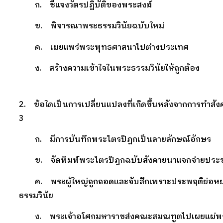
ก. ชี้แจงวัตรปฏิบัติของพระสงฆ์
ข. พิจารณาพระธรรมวินัยฉบับใหม่
ค. เผยแพร่พระพุทธศาสนาไปต่างประเทศ
ง. สร้างความเข้าใจในพระธรรมวินัยให้ถูกต้อง
2. ข้อใดเป็นการเปลี่ยนแปลงที่เกิดขึ้นหลังจากการทำสังค
3
ก. มีการบันทึกพระไตรปิฎกเป็นลายลักษณ์อักษร
ข. จัดพิมพ์พระไตรปิฎกฉบับสังคายนาแจกจ่ายประ
ค. พระผู้ใหญ่ถูกถอดและจับสึกเพราะประพฤติย่อห
ธรรมวินัย
ง. พระเจ้าอโศกมหาราชส่งคณะสมณทูตไปเผยแผ่พ