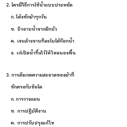
2. ใครมีวิธีการใช้น้ำแบบประหยัด
ก. โต้งซักผ้าทุกวัน
ข. บิวอาบน้ำจากฝักบัว
ค. เจนล้างจานทีละใบใต้ก๊อกน้ำ
ง. เก๋เปิดน้ำทิ้งไว้ให้ไหลนองพื้น
3. การสังเกตความสะอาดของผ้าที่
ซักตรงกับข้อใด
ก. การวางแผน
ข. การปฏิบัติงาน
ค. การปรับปรุงแก้ไข