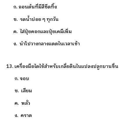
ก. ถอนต้นที่มีสีซีดทิ้ง
ข. รดน้ำบ่อย ๆ ทุกวัน
ค. ใส่ปุ๋ยคอกและปุ๋ยเคมีเพิ่ม
ง. นำไปวางกลางแดดในเวลาเช้า
13. เครื่องมือใดใช้สำหรับเกลี่ยดินในแปลงปลูกบานชื่น
ก. จอบ
ข. เสียม
ค. พลั่ว
ง. คราด