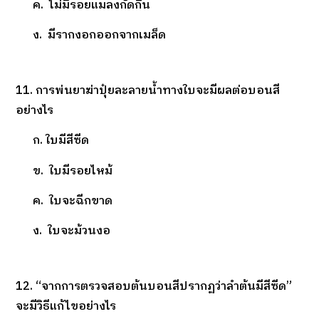
ค. ไม่มีรอยแมลงกัดกิน
ง. มีรากงอกออกจากเมล็ด
11. การพ่นยาฆ่าปุ๋ยละลายน้ำทางใบจะมีผลต่อบอนสี
อย่างไร
ก. ใบมีสีซีด
ข. ใบมีรอยไหม้
ค. ใบจะฉีกขาด
ง. ใบจะม้วนงอ
12. “จากการตรวจสอบต้นบอนสีปรากฏว่าลำต้นมีสีซีด”
จะมีวิธีแก้ไขอย่างไร