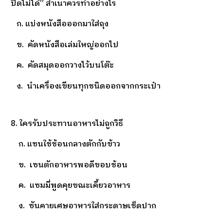
ปิดไม่ได้” สำเนาควรทำอย่างไร
ก. แบ่งหนังสือออกมาใส่ถุง
ข. คัดหนังสือเล่มใหญ่ออกไป
ค. คัดสมุดออกวางไว้บนโต๊ะ
ง. นำเครื่องเขียนทุกชนิดออกจากกระเป๋า
8. ใครรับประทานอาหารไม่ถูกวิธี
ก. แซนใช้ช้อนกลางตักกับข้าว
ข. เซนตักอาหารพอดีขอบช้อน
ค. แซมมี่พูดคุยขณะเคี้ยวอาหาร
ง. ซันคายเศษอาหารใส่กระดาษเช็ดปาก