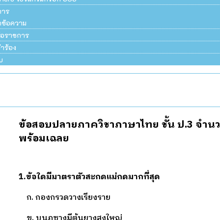
การ
ึกข้อความ
สือราชการ
ำร้อง
บ
ข้อสอบ
ปลายภาค
วิชาภาษาไทย ชั้น ป.3 จำนว
พร้อมเฉลย
1.
ข้อใดมีมาตราตัวสะกดแม่กดมากที่สุด
ก. กองกรวดวางเรียงราย
ข. บนภูซางมีต้นยางสูงใหญ่