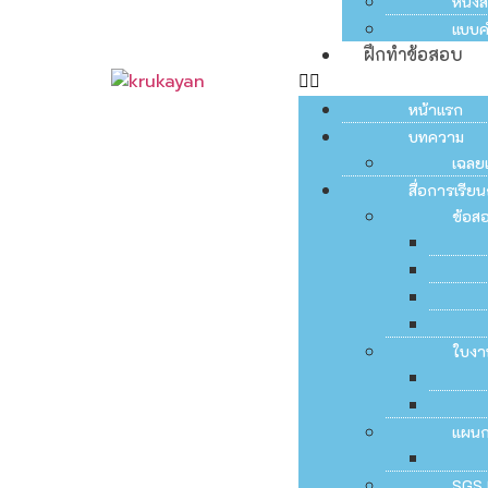
หนัง
แบบค
ฝึกทำข้อสอบ
หน้าแรก
บทความ
เฉลย
สื่อการเรี
ข้อส
ใบงา
แผน
SGS 