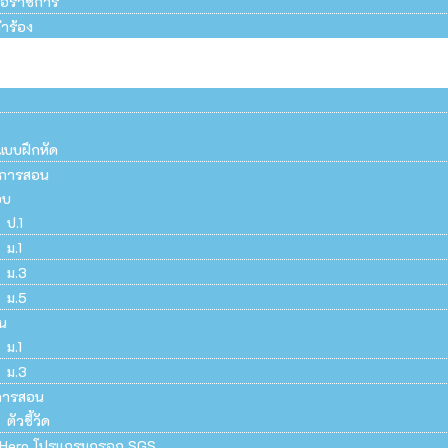
สือราชการ
ำร้อง
แบบฝึกหัด
ยนการสอน
อบ
ป.1
ม.1
ม.3
ม.5
น
ม.1
ม.3
การสอน
ตัวชี้วัด
Hero โปรแกรมกรอก SGS