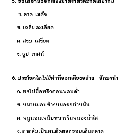
5.
ข้อใดอ่านออกเสียงมาตราตัวสะกดเดียวกัน
ก. สวด เสด็จ
ข. เฉลี่ย ละเอียด
ค. สงบ เสงี่ยม
ง. ธูป เทศน์
6. ประโยคใด
ไม่มี
คำที่ออกเสียงอย่าง อักษรนำ
ก. พรไปซื้อพริกตอนพลบค่ำ
ข. หมาหมอบข้างหมอรอทำหมัน
ค. หนูนอนเหน็บหนาวริมหนองน้ำใส
ง. ตาตลับเป็นคนติดตลกชอบเดินตลาด