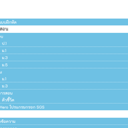
แบบฝึกหัด
รสอน
อบ
ป.1
ม.1
ม.3
ม.5
น
ม.1
ม.3
การสอน
ตัวชี้วัด
Hero โปรแกรมกรอก SGS
ึกข้อความ