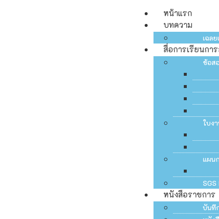
หน้าแรก
บทความ
เฉลย
สื่อการเรียนกา
ข้อส
ใบงา
แผน
SGS 
หนังสือราชการ
บันท