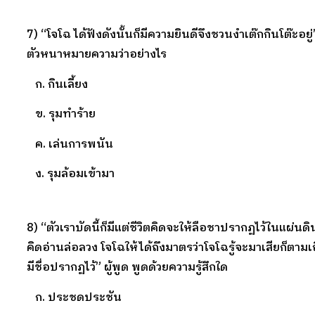
7) “โจโฉ ได้ฟังดังนั้นก็มีความยินดีจึงชวนงำเต๊กกินโต๊ะอยู่
ตัวหนาหมายความว่าอย่างไร
ก. กินเลี้ยง
ข. รุมทำร้าย
ค. เล่นการพนัน
ง. รุมล้อมเข้ามา
8) “ตัวเราบัดนี้ก็มีแต่ชีวิตคิดจะให้ลือชาปรากฏไว้ในแผ่น
คิดอ่านล่อลวง โจโฉให้ได้ถึงมาตรว่าโจโฉรู้จะมาเสียก็ตามเ
มีชื่อปรากฏไว้” ผู้พูด พูดด้วยความรู้สึกใด
ก. ประชดประชัน