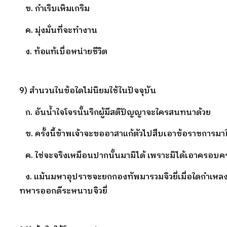
ข. กำเริบเหิมเกริม
ค. มุ่งมั่นที่จะทำงาน
ง. ท้อแท้เบื่อหน่ายชีวิต
9) สำนวนในข้อใดไม่นิยมใช้ในปัจจุบัน
ก. อันน้ำใจโจรนั้นริกผู้มีสติปัญญาจะใครสนทนาด้วย
ข. ครั้งนี้ข้าพเจ้าจะขออาสาแก้ตัวไปสืบเอาข้อราชการมาใ
ค. ใช่จะจริงเหมือนปากนั้นมามิได้ เพราะมิได้เอาครอบคร
ง. แม้นมหาอุปราชจะยกกองทัพมารวมจิวยี่เมื่อใดกำเหลง
ทหารออกดีระหนาบจิวยี่