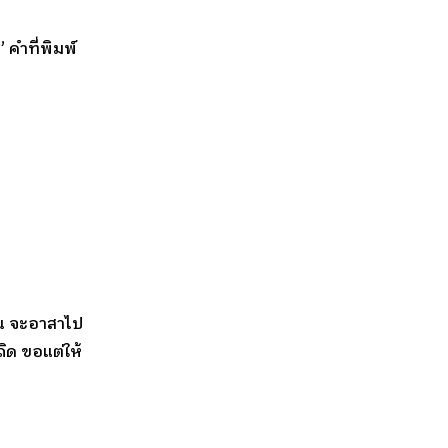
” คำที่พิมพ์
ดิน จะอาสาไป
ถิด ขอแต่ให้