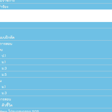
สือราชการ
ำร้อง
แบบฝึกหัด
ยนการสอน
อบ
ป.1
ม.1
ม.3
ม.5
น
ม.1
ม.3
การสอน
ตัวชี้วัด
Hero โปรแกรมกรอก SGS