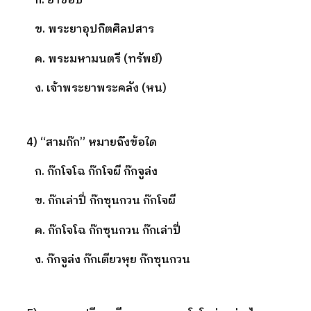
ก. ยาขอบ
ข. พระยาอุปกิตศิลปสาร
ค. พระมหามนตรี (ทรัพย์)
ง. เจ้าพระยาพระคลัง (หน)
4) “สามก๊ก” หมายถึงข้อใด
ก. ก๊กโจโฉ ก๊กโจผี ก๊กจูล่ง
ข. ก๊กเล่าปี่ ก๊กซุนกวน ก๊กโจผี
ค. ก๊กโจโฉ ก๊กซุนกวน ก๊กเล่าปี่
ง. ก๊กจูล่ง ก๊กเตียวหุย ก๊กซุนกวน