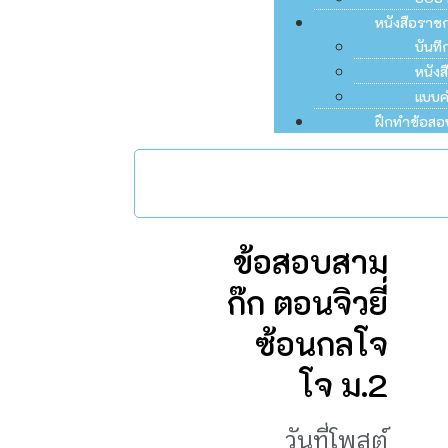
หนังสือราช
บันท
หนัง
แบบค
ฝึกทำข้อสอ
ข้อสอบสาม
ก๊ก ตอนจิวยี่
ซ้อนกลโจ
โจ ม.2
วันที่โพสต์