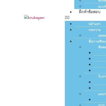
หนัง
แบบค
ฝึกทำข้อสอบ
หน้าแรก
บทความ
เฉลย
สื่อการเรี
ข้อส
ใบงา
แผน
SGS 