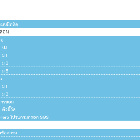
แบบฝึกหัด
รสอน
อบ
ป.1
ม.1
ม.3
ม.5
น
ม.1
ม.3
การสอน
ตัวชี้วัด
Hero โปรแกรมกรอก SGS
ึกข้อความ