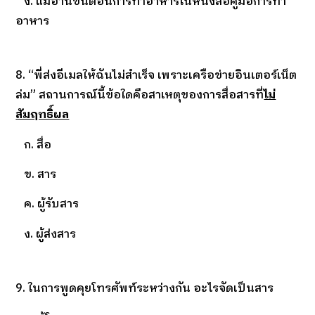
ง. แม่อ่านขั้นตอนการทำอาหารในหนังสือคู่มือการทำ
อาหาร
8. “พี่ส่งอีเมลให้ฉันไม่สำเร็จ เพราะเครือข่ายอินเตอร์เน็ต
ล่ม” สถานการณ์นี้ข้อใดคือสาเหตุของการสื่อสารที่
ไม่
สัมฤทธิ์ผล
ก. สื่อ
ข. สาร
ค. ผู้รับสาร
ง. ผู้ส่งสาร
9. ในการพูดคุยโทรศัพท์ระหว่างกัน อะไรจัดเป็นสาร