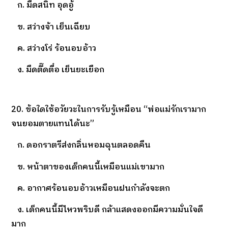
ก. มืดสนิท อุดอู้
ข. สว่างจ้า เย็นเฉียบ
ค. สว่างโร่ ร้อนอบอ้าว
ง. มืดตึ๊ดตื๋อ เย็นยะเยือก
20. ข้อใดใช้อวัยวะในการรับรู้เหมือน “พ่อแม่รักเรามาก
จนยอมตายแทนได้นะ”
ก. ดอกราตรีส่งกลิ่นหอมฉุนตลอดคืน
ข. หน้าตาของเด็กคนนี้เหมือนแม่เขามาก
ค. อากาศร้อนอบอ้าวเหมือนฝนกำลังจะตก
ง. เด็กคนนี้มีไหวพริบดี กล้าแสดงออกมีความมั่นใจดี
มาก