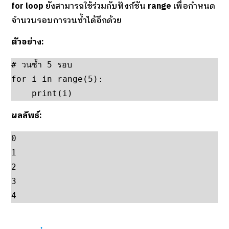
for loop
ยังสามารถใช้ร่วมกับฟังก์ชัน
range
เพื่อกำหนด
จำนวนรอบการวนซ้ำได้อีกด้วย
ตัวอย่าง:
# วนซ้ำ 5 รอบ

for i in range(5):

    print(i)
ผลลัพธ์:
0

1

2

3

4