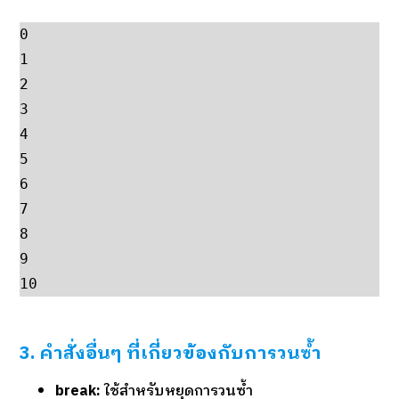
0

1

2

3

4

5

6

7

8

9

10
3. คำสั่งอื่นๆ ที่เกี่ยวข้องกับการวนซ้ำ
break:
ใช้สำหรับหยุดการวนซ้ำ