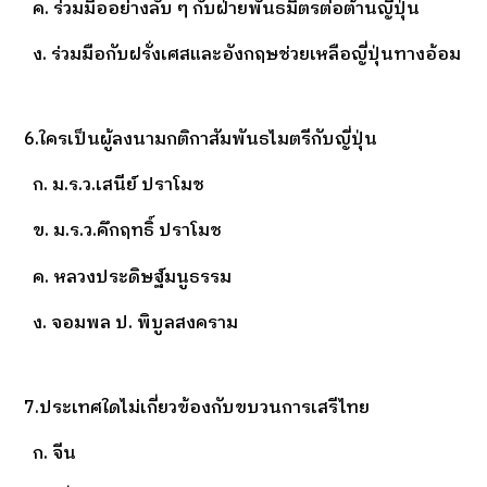
ค. ร่วมมืออย่างลับ ๆ กับฝ่ายพันธมิตรต่อต้านญี่ปุ่น
ง. ร่วมมือกับฝรั่งเศสและอังกฤษช่วยเหลือญี่ปุ่นทางอ้อม
6.ใครเป็นผู้ลงนามกติกาสัมพันธไมตรีกับญี่ปุ่น
ก. ม.ร.ว.เสนีย์ ปราโมช
ข. ม.ร.ว.คึกฤทธิ์ ปราโมช
ค. หลวงประดิษฐ์มนูธรรม
ง. จอมพล ป. พิบูลสงคราม
7.ประเทศใดไม่เกี่ยวข้องกับขบวนการเสรีไทย
ก. จีน