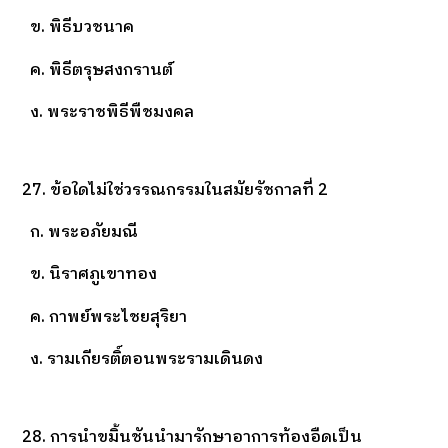
ข. พิธีบวชนาค
ค. พิธีตรุษสงกรานต์
ง. พระราชพิธีพืชมงคล
27. ข้อใดไม่ใช่วรรณกรรมในสมัยรัชกาลที่ 2
ก. พระอภัยมณี
ข. นิราศภูเขาทอง
ค. กาพย์พระไชยสุริยา
ง. รามเกียรติ์ตอนพระรามเดินดง
28. การนำขมิ้นชันนำมารักษาอาการท้องอืดเป็น