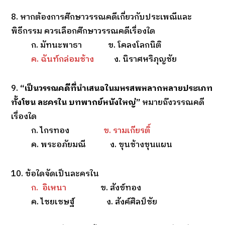
8. หากต้องการศึกษาวรรณคดีเกี่ยวกับประเพณีและ
พิธีกรรม ควรเลือกศึกษาวรรณคดีเรื่องใด
ก. มัทนะพาธา ข. โคลงโลกนิติ
ค. ฉันท์กล่อมช้าง
ง. นิราศหริภุญชัย
9.
“เป็นวรรณคดีที่นำเสนอในมหรสพหลากหลายประเภท
ทั้งโขน ละครใน บทพากย์หนังใหญ่”
หมายถึงวรรณคดี
เรื่องใด
ก. ไกรทอง
ข. รามเกียรติ์
ค. พระอภัยมณี ง. ขุนช้างขุนแผน
10. ข้อใดจัดเป็นละครใน
ก. อิเหนา
ข. สังข์ทอง
ค. ไชยเชษฐ์ ง. สังค์ศิลป์ชัย