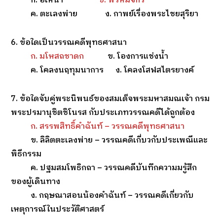
ก. อิเหนา
ข. พรหมจักร
ค. ตะเลงพ่าย ง. กาพย์เรื่องพระไชยสุริยา
6. ข้อใดเป็นวรรณคดีพุทธศาสนา
ก. มโหสถชาดก
ข. โองการแช่งน้ำ
ค. โคลงนฤทุมนาการ ง. โคลงโสฬสไตรยางค์
7. ข้อใดจับคู่พระนิพนธ์ของสมเด็จพระมหาสมณเจ้า กรม
พระปรมานุชิตชิโนรส กับประเภทวรรณคดีได้ถูกต้อง
ก. สรรพสิทธิ์คำฉันท์ – วรรณคดีพุทธศาสนา
ข. ลิลิตตะเลงพ่าย – วรรณคดีเกี่บวกับประเพณีและ
พิธีกรรม
ค. ปฐมสมโพธิกถา – วรรณคดีบันทึกความมรู้สึก
ของผู้เดินทาง
ง. กฤษณาสอนน้องคำฉันท์ – วรรณคดีเกี่ยวกับ
เหตุการณ์ในประวัติศาสตร์