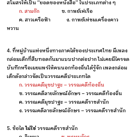
สโมสรให้เป็น “ยอดของหนังสือ” ในประเภทต่าง ๆ
ก. สามก๊ก
ข. กาพย์เห่เรือ
ค. สาวเครือฟ้า ง. กาพย์เห่ชมเครื่องคาว
หวาน
4. ที่หมู่บ้านแห่งหนึ่งทางภาคใต้ของประเทศไทย มีเพลง
กล่อมเด็กที่สืบทอดกันมาแบบปากต่อปาก ไม่เคยมีใครจด
บันทึกหรือเผยแพร่ให้คนนอกท้องถิ่นได้รู้จัก เพลงกล่อม
เด็กดังกล่าวจัดเป็นวรรณคดีประเภทใด
ก. วรรณคดีมุขปาฐะ – วรรณคดีท้องถิ่น
ข. วรรณคดีลายลักษณ์อักษร – วรรณคดีท้องถิ่น
ค. วรรณคดีมุขปาฐะ – วรรณคดีราชสำนัก
ง. วรรณคดีลายลักษณ์อักษร – วรรณคดีราชสำนัก
5. ข้อใด
ไม่ใช่
วรรณคดีราชสำนัก