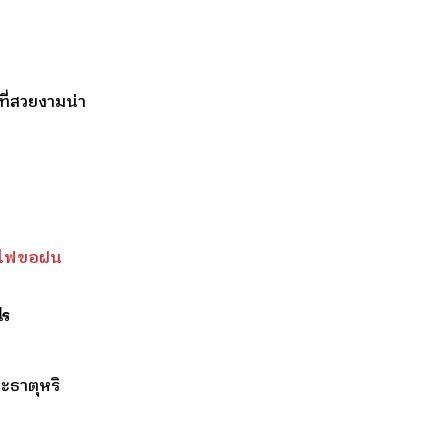
ี่สวยงามน่า
้งไฟขอฝน
ไร
ะธาตุหริ