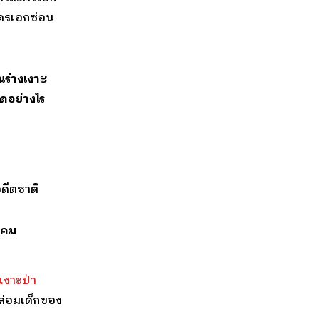
ละครเอกซ่อน
นร่างเงาะ
ิดอย่างไร
ดีตชาติ
ังคม
งเงาะป่า
่อมเด็กของ