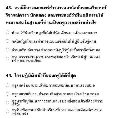
43.
กรณีมีการเผยแพร่ข่าวสารออนไลน์กระแสวิพากษ์
วิจารณ์ดารา นักแสดง และพระสงฆ์ว่ามีพฤติกรรมให้
เหมาะสม ในฐานะที่ท่านเป็นครูควรจะทำอย่างไร
นำมาให้นักเรียนดูเพื่อไม่ให้นักเรียนเอาเป็นแบบอย่าง
กดไลก์ถูกใจและทำการเผยแพร่ต่อไปให้ผู้อื่นรับรู้ตาม
อ่านแล้วปล่อยวาง พิจารณาฟังหูไว้หูไม่เชื่อข่าวลือทั้งหมด
ครูสมรรายงานความประพฤติของนักเรียนให้ผู้ปกครอง
ทราบอย่างละเอียด
44.
ใครปฏิบัติหน้าที่ของครูได้ดีที่สุด
ครูสมศรีพยายามเข้ารับการอบรมพัฒนาตนเองเสมอ
ครูสมชายเสียสละทำงานเพื่อส่วนรวมของโรงเรียนตลอด
ครูพรเพ็ญพัฒนาการสอนและอบรมสั่งสอนศิษย์ด้วยความ
ตั้งใจ
ครูวันเพ็ญช่วยเหลือนักเรียนที่ประสบความเดือดร้อนทาง
ครอบครัว