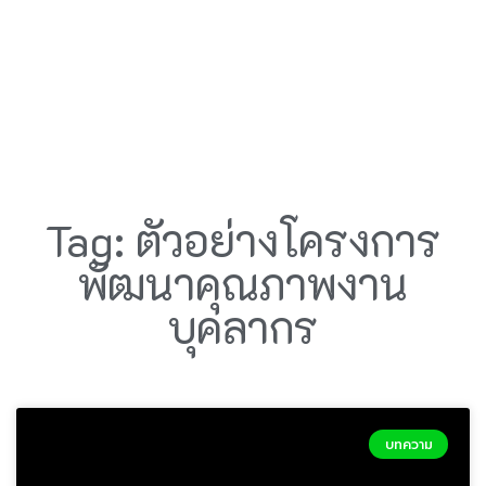
Tag: ตัวอย่างโครงการ
พัฒนาคุณภาพงาน
บุคลากร
บทความ