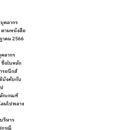
ะบุคลากร
 ตามหนังสือ
รกฎาคม 2566
บุคลากร
ซึ่งในหลัก
ทรอนิกส์
ช้บังคับกับ
ไป
หลักเกณฑ์
นุโลมไปพลาง
กบริหาร
ต่กรณี