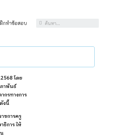
ฝึกทำข้อสอบ
ค.2568 โดย
มภาพันธ์
ุคลากรทางการ
ังนี้
าราชการครู
ธิการ ให้
้น