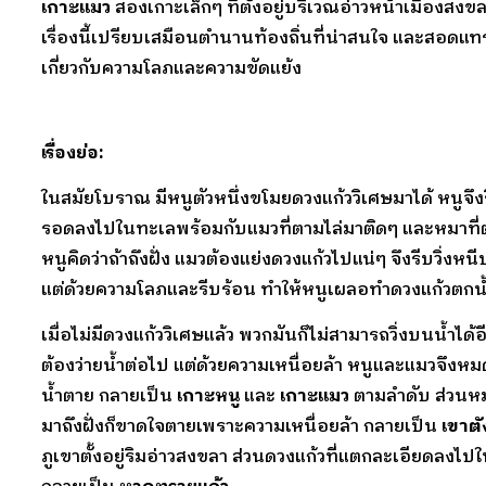
เกาะแมว
สองเกาะเล็กๆ ที่ตั้งอยู่บริเวณอ่าวหน้าเมืองสงข
เรื่องนี้เปรียบเสมือนตำนานท้องถิ่นที่น่าสนใจ และสอดแ
เกี่ยวกับความโลภและความขัดแย้ง
เรื่องย่อ:
ในสมัยโบราณ มีหนูตัวหนึ่งขโมยดวงแก้ววิเศษมาได้ หนูจึง
รอดลงไปในทะเลพร้อมกับแมวที่ตามไล่มาติดๆ และหมาที่
หนูคิดว่าถ้าถึงฝั่ง แมวต้องแย่งดวงแก้วไปแน่ๆ จึงรีบวิ่งหนี
แต่ด้วยความโลภและรีบร้อน ทำให้หนูเผลอทำดวงแก้วตก
เมื่อไม่มีดวงแก้ววิเศษแล้ว พวกมันก็ไม่สามารถวิ่งบนน้ำได้อ
ต้องว่ายน้ำต่อไป แต่ด้วยความเหนื่อยล้า หนูและแมวจึง
น้ำตาย กลายเป็น
เกาะหนู
และ
เกาะแมว
ตามลำดับ ส่วนหม
มาถึงฝั่งก็ขาดใจตายเพราะความเหนื่อยล้า กลายเป็น
เขาต
ภูเขาตั้งอยู่ริมอ่าวสงขลา ส่วนดวงแก้วที่แตกละเอียดลงไป