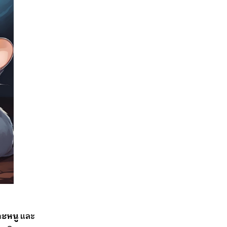
าะหนู
และ