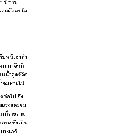
ลา นิทาน
ทรกคติสอนใจ
รีบหนีเอาตัว
ตามมาอีกที
บนน้ำสุดชีวิต
น้ำจมหายไป
ีกต่อไป จึง
หมดแรงและจม
าที่ว่ายตาม
ังกวน
ซึ่งเป็น
ในทะเลก็