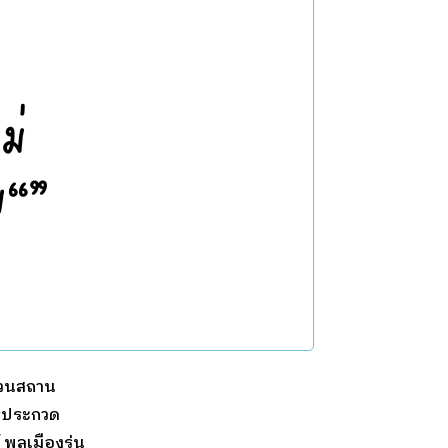
ชวนสถาน
ารประกวด
์ พลเมืองรุ่น