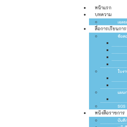
หน้าแรก
บทความ
เฉลย
สื่อการเรียนกา
ข้อส
ใบงา
แผน
SGS 
หนังสือราชการ
บันท