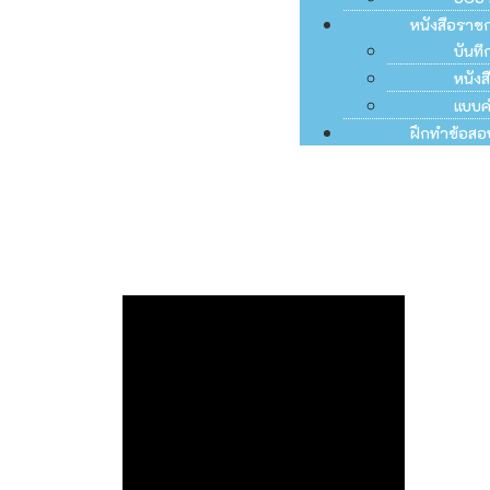
หนังสือราช
บันท
หนัง
แบบค
ฝึกทำข้อสอ