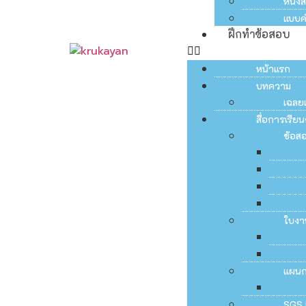
หนัง
แบบค
ฝึกทำข้อสอบ
หน้าแรก
บทความ
เฉลย
สื่อการเรี
ข้อส
ใบงา
แผน
SGS 