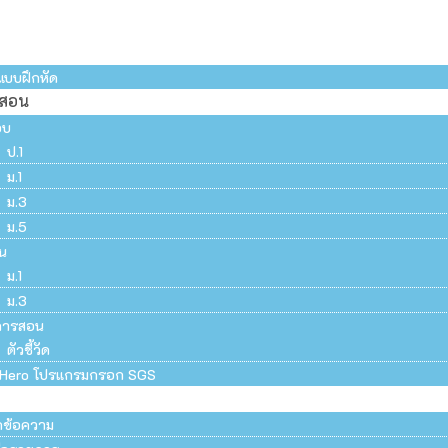
แบบฝึกหัด
รสอน
อบ
ป.1
ม.1
ม.3
ม.5
น
ม.1
ม.3
การสอน
ตัวชี้วัด
Hero โปรแกรมกรอก SGS
ึกข้อความ