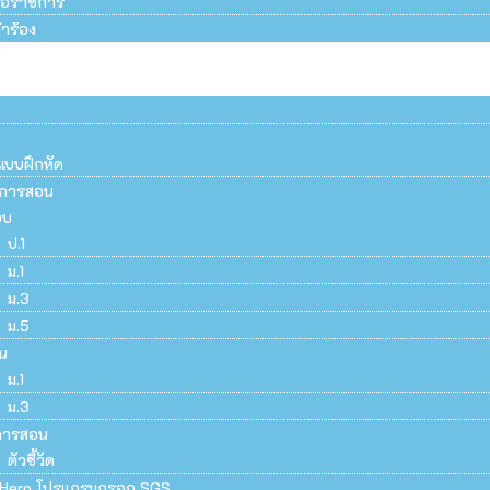
สือราชการ
ำร้อง
แบบฝึกหัด
ยนการสอน
อบ
ป.1
ม.1
ม.3
ม.5
น
ม.1
ม.3
การสอน
ตัวชี้วัด
Hero โปรแกรมกรอก SGS