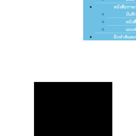
หนังสือราช
บันท
หนัง
แบบค
ฝึกทำข้อสอ