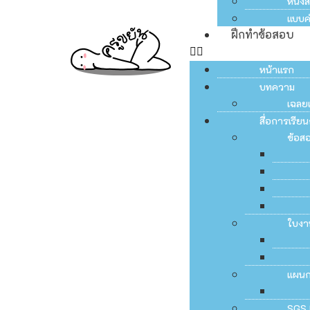
หนัง
แบบค
ฝึกทำข้อสอบ
หน้าแรก
บทความ
เฉลย
สื่อการเรี
ข้อส
ใบงา
แผน
SGS 