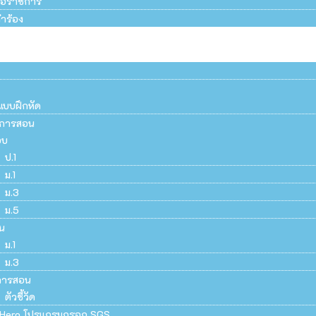
สือราชการ
ำร้อง
แบบฝึกหัด
ยนการสอน
อบ
ป.1
ม.1
ม.3
ม.5
น
ม.1
ม.3
การสอน
ตัวชี้วัด
Hero โปรแกรมกรอก SGS