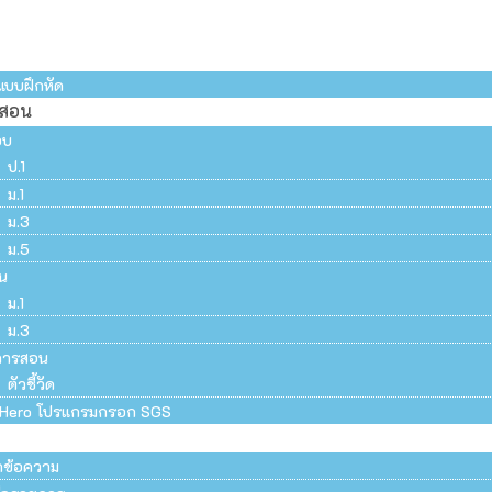
แบบฝึกหัด
รสอน
อบ
ป.1
ม.1
ม.3
ม.5
น
ม.1
ม.3
การสอน
ตัวชี้วัด
Hero โปรแกรมกรอก SGS
ึกข้อความ