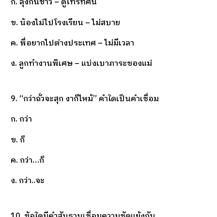
ก. ลุงกินข้าว – ดูโทรทัศน์
ข. น้องไม่ไปโรงเรียน – ไม่สบาย
ค. พื่อยากไปต่างประเทศ – ไม่มีเวลา
ง. ลูกทำงานพิเศษ – แบ่งเบาภาระของแม่
9. “กว่าถั่วจะสุก งาก็ไหม้” คำใดเป็นคำเชื่อม
ก. กว่า
ข. ก็
ค. กว่า…ก็
ง. กว่า..จะ
10. ข้อใดมีคำสันธานเชื่อมความชัดแย้งกัน