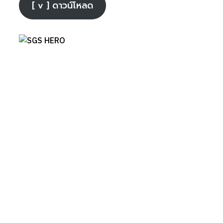
[ v ] ดาวน์โหลด