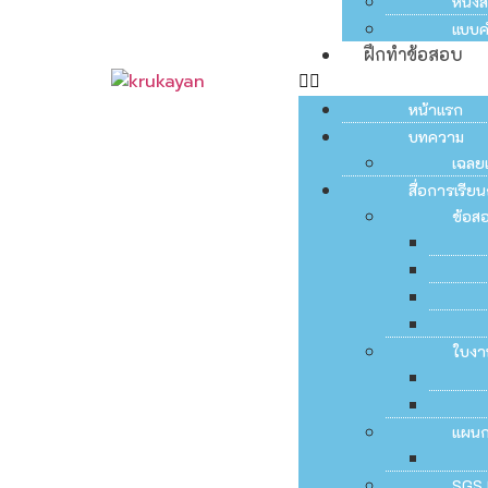
หนัง
แบบค
ฝึกทำข้อสอบ
หน้าแรก
บทความ
เฉลย
สื่อการเรี
ข้อส
ใบงา
แผน
SGS 