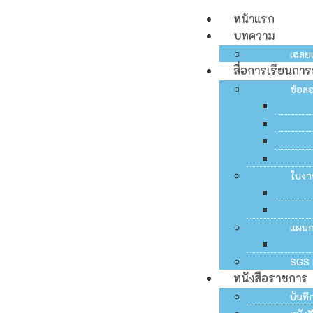
หน้าแรก
บทความ
เฉลย
สื่อการเรียนกา
ข้อส
ใบงา
แผน
SGS 
หนังสือราชการ
บันท