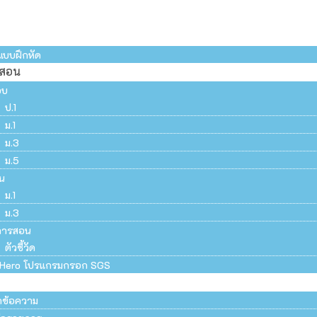
แบบฝึกหัด
รสอน
อบ
ป.1
ม.1
ม.3
ม.5
น
ม.1
ม.3
การสอน
ตัวชี้วัด
Hero โปรแกรมกรอก SGS
ึกข้อความ