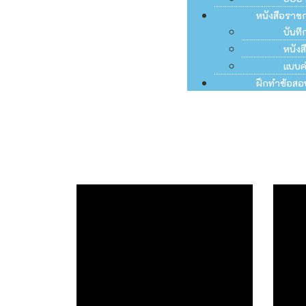
หนังสือราช
บันท
หนัง
แบบค
ฝึกทำข้อสอ