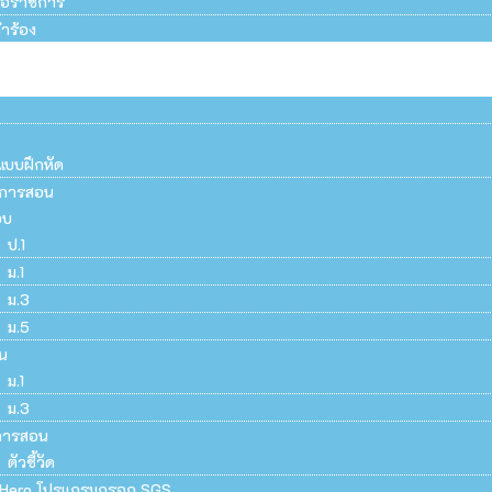
สือราชการ
ำร้อง
แบบฝึกหัด
ยนการสอน
อบ
ป.1
ม.1
ม.3
ม.5
น
ม.1
ม.3
การสอน
ตัวชี้วัด
Hero โปรแกรมกรอก SGS