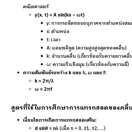
คณิตศาสตร์
y(x, t) = A sin(kx – ωt)
y: การกระจัดของอนุภาคจากตำแหน่งสมด
x: ตำแหน่ง
t: เวลา
A: แอมพลิจูด (ความสูงสูงสุดของคลื่น)
k: จำนวนคลื่น (เกี่ยวข้องกับความยาวคลื่
ω: ความเร็วเชิงมุม (เกี่ยวข้องกับความถี่)
ความสัมพันธ์ระหว่าง k และ λ, ω และ f:
k = 2π/λ
ω = 2πf
สูตรที่ใช้ในการศึกษาการแทรกสอดของคลื่
เงื่อนไขการเกิดการแทรกสอดเสริม:
d sinθ = nλ
(เมื่อ n = 0, ±1, ±2, …)